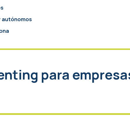
es
y autónomos
ona
 renting para empresa