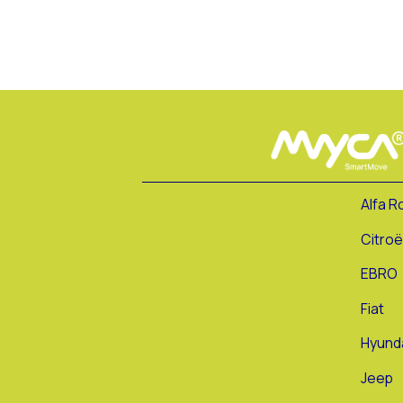
Alfa 
Citro
EBRO
Fiat
Hyund
Jeep