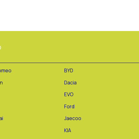
Romeo
BYD
ën
Dacia
EVO
Ford
ai
Jaecoo
KIA