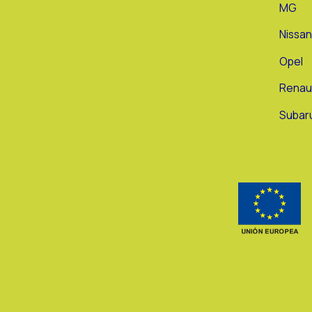
MG
Nissa
Opel
Renau
Subar