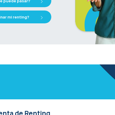
ué puede pasar?
nar mi renting?
enta de Renting