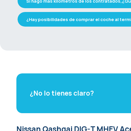
Si hago más kilómetros de los contratados,¿Q
¿Hay posibilidades de comprar el coche al termi
¿No lo tienes claro?
Nissan Qashqai DIG-T MHEV Ac