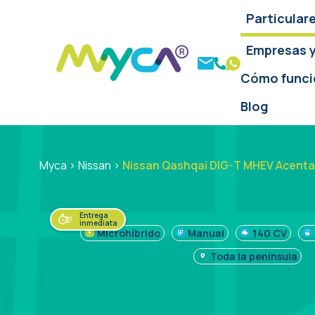
Particular
Empresas 
Cómo funci
Blog
Myca
>
Nissan
>
Nissan Qashqai DIG-T MHEV Acenta
Entrega
inmediata
Microhíbrido
Manual
140 CV
Toda la península