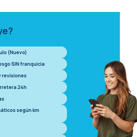
ye?
culo (Nuevo)
esgo SIN franquicia
 revisiones
rretera 24h
as
áticos según km