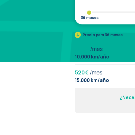
36 meses
Precio para
36 meses
500
€
/mes
10.000 km/año
520
€
/mes
15.000 km/año
¿Neces