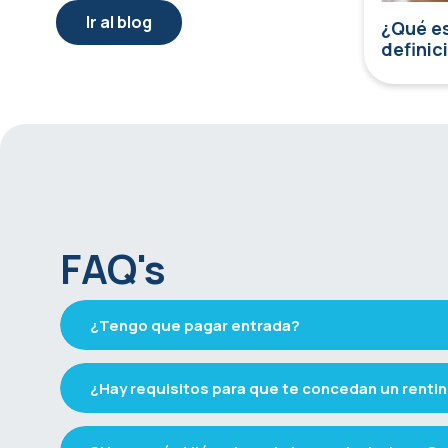
Ir al blog
¿Qué es
definic
FAQ's
¿Tengo que pagar entrada?
¿Hay requisitos para que te concedan un renti