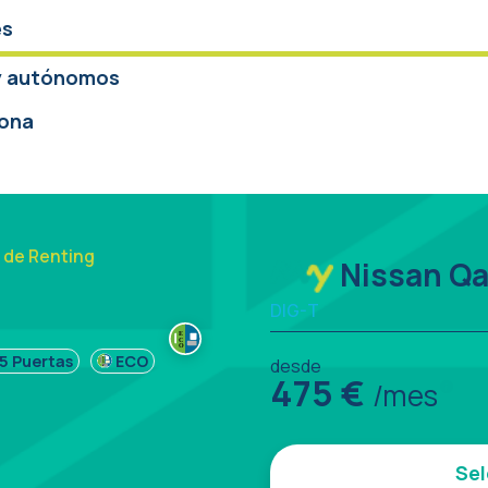
es
y autónomos
ona
 de Renting
Nissan Q
DIG-T
5 Puertas
ECO
desde
475
€
/mes
Sel